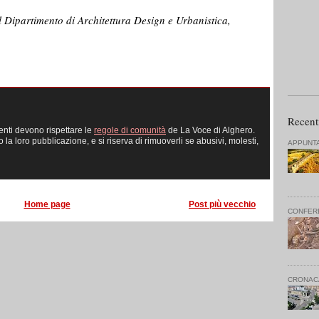
l Dipartimento di Architettura Design e Urbanistica,
Recent
enti devono rispettare le
regole di comunità
de La Voce di Alghero.
 loro pubblicazione, e si riserva di rimuoverli se abusivi, molesti,
APPUNT
Home page
Post più vecchio
CONFER
CRONAC