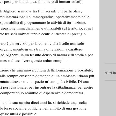
e spese per la didattica, il numero di immatricolati).
di Alghero si muove tra l’universale e il particolare,
sti internazionali e immergendosi operativamente nelle
esponsabilità di programmare le attività di formazione,
pazione immediatamente utilizzabili sul territorio, e, nel
e tra sedi universitarie e centri di ricerca di prestigio.
ro è un servizio per la collettività a livello non solo
e organicamente in una trama di relazioni a carattere
 ad Alghero, in un tessuto denso di natura e di storia e per
ermesso di assolvere questo arduo compito.
azione che una nuova cultura della formazione è possibile,
Altri i
e alla sempre crescente domanda di un ambiente urbano più
entata attraverso uno spazio urbano più vivibile. Di una
ci per funzionare, per incontrare la cittadinanza, per aprire
 che comportano lo scambio di esperienze e democrazia.
ato la sua nascita dieci anni fa, si richiede una scelta
 le forze sociali e politiche nell’ambito di una gestione
 quale nulla è possibile.