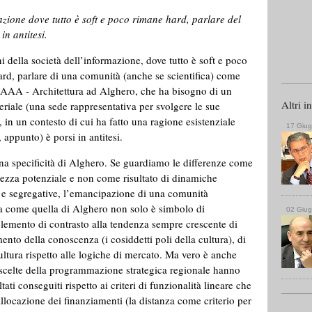
azione dove tutto è soft e poco rimane hard, parlare del
in antitesi.
i della società dell’informazione, dove tutto è soft e poco
rd, parlare di una comunità (anche se scientifica) come
 AAA - Architettura ad Alghero, che ha bisogno di un
Altri i
riale (una sede rappresentativa per svolgere le sue
, in un contesto di cui ha fatto una ragione esistenziale
17 Giu
 appunto) è porsi in antitesi.
a specificità di Alghero. Se guardiamo le differenze come
ezza potenziale e non come risultato di dinamiche
 e segregative, l’emancipazione di una comunità
ca come quella di Alghero non solo è simbolo di
02 Giu
elemento di contrasto alla tendenza sempre crescente di
nto della conoscenza (i cosiddetti poli della cultura), di
ltura rispetto alle logiche di mercato. Ma vero è anche
e scelte della programmazione strategica regionale hanno
ti conseguiti rispetto ai criteri di funzionalità lineare che
llocazione dei finanziamenti (la distanza come criterio per