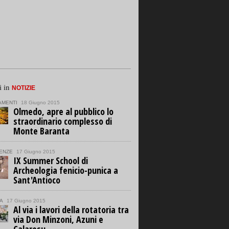
i in
NOTIZIE
AMENTI
18 Giugno 2015
Olmedo, apre al pubblico lo
straordinario complesso di
Monte Baranta
ENZE
17 Giugno 2015
IX Summer School di
Archeologia fenicio-punica a
Sant'Antioco
A
17 Giugno 2015
Al via i lavori della rotatoria tra
via Don Minzoni, Azuni e