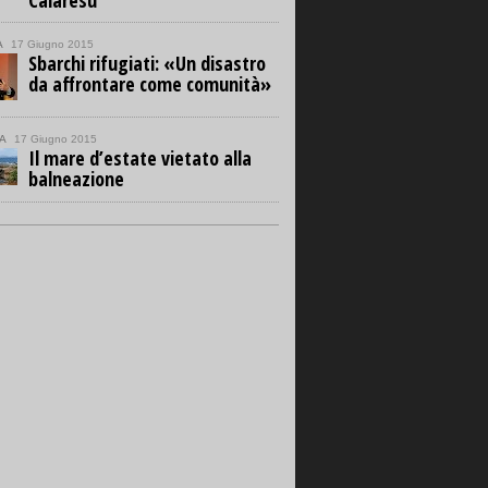
Calaresu
A
17 Giugno 2015
Sbarchi rifugiati: «Un disastro
da affrontare come comunità»
A
17 Giugno 2015
Il mare d’estate vietato alla
balneazione