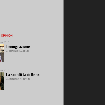
n
OPINIONI
gno 2015
Immigrazione
di TONINO BALDINO
gno 2015
La sconfitta di Renzi
di ANTONIO BUDRUNI