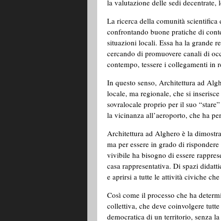
la valutazione delle sedi decentrate, l
La ricerca della comunità scientifica 
confrontando buone pratiche di conte
situazioni locali. Essa ha la grande r
cercando di promuovere canali di occu
contempo, tessere i collegamenti in ret
In questo senso, Architettura ad Alghe
locale, ma regionale, che si inserisc
sovralocale proprio per il suo “stare”
la vicinanza all’aeroporto, che ha p
Architettura ad Alghero è la dimostr
ma per essere in grado di risponder
vivibile ha bisogno di essere rappres
casa rappresentativa. Di spazi didatti
e aprirsi a tutte le attività civiche
Così come il processo che ha determin
collettiva, che deve coinvolgere tutte
democratica di un territorio, senza la