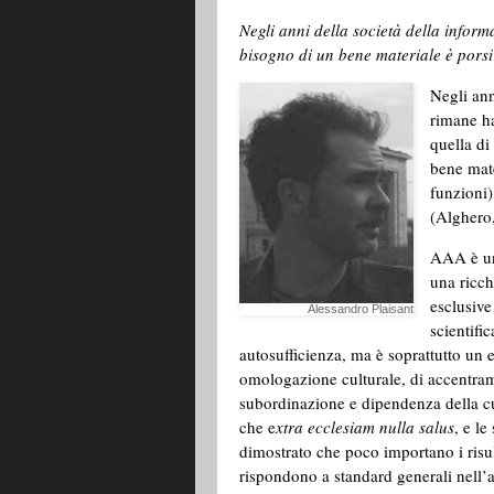
Negli anni della società della inform
bisogno di un bene materiale è porsi 
Negli ann
rimane ha
quella di
bene mate
funzioni)
(Alghero,
AAA è un
una ricch
esclusive
Alessandro Plaisant
scientifi
autosufficienza, ma è soprattutto un 
omologazione culturale, di accentrame
subordinazione e dipendenza della cu
che e
xtra ecclesiam nulla salus
, e l
dimostrato che poco importano i risulta
rispondono a standard generali nell’a