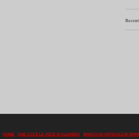
Recent
|
|
HOME
CHE COS'È LA VOCE DI ALGHERO
INVIACI UN ARTICOLO DI OPIN