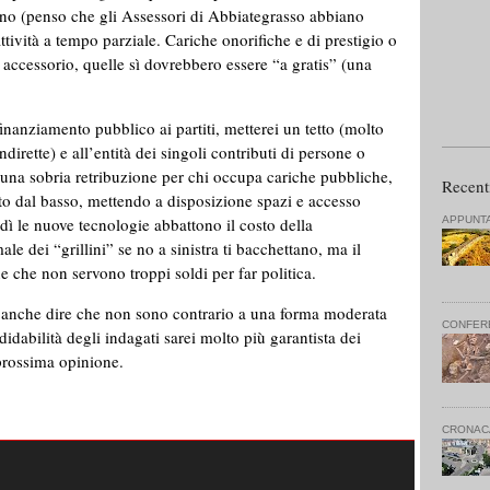
eno (penso che gli Assessori di Abbiategrasso abbiano
attività a tempo parziale. Cariche onorifiche e di prestigio o
ccessorio, quelle sì dovrebbero essere “a gratis” (una
inanziamento pubblico ai partiti, metterei un tetto (molto
indirette) e all’entità dei singoli contributi di persone o
rei una sobria retribuzione per chi occupa cariche pubbliche,
Recent
tto dal basso, mettendo a disposizione spazi e accesso
APPUNT
gidì le nuove tecnologie abbattono il costo della
e dei “grillini” se no a sinistra ti bacchettano, ma il
 che non servono troppi soldi per far politica.
i anche dire che non sono contrario a una forma moderata
CONFER
idabilità degli indagati sarei molto più garantista dei
 prossima opinione.
CRONAC