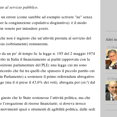
ate al servizio pubblico.
 un errore (come sarebbe ad esempio scrivere "ne" senza
er la congiunzione copulativa disgiuntiva): è il modo
in veneto per intendere
gratis
.
he non è ingiusto che un’attività prestata al servizio del
Altri i
sia (sobriamente) remunerata.
17 Giu
 da un po’ di tempo fa: la legge n. 195 del 2 maggio 1974
otto in Italia il finanziamento ai partiti (approvata con la
sizione parlamentare del PLI); una legge cui mi sono
ricordo che fui tra quelli che spinsero il piccolo partito cui
 in Parlamento) a sostenere il primo referendum abrogativo
02 Giu
e (ma il sì prese il 43,6% dei voti), abrogata poi (
sic!
) dal
iusto che lo Stato sostenesse l’attività politica, ma che
 l’erogazione di risorse finanziarie; si doveva invece
 movimenti spazi e strumenti di agibilità politica, dalle sedi