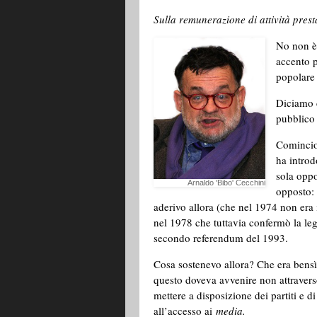
Sulla remunerazione di attività prest
No non è
accento p
popolare 
Diciamo c
pubblico 
Comincio
ha introd
sola oppo
Arnaldo 'Bibo' Cecchini
opposto: 
aderivo allora (che nel 1974 non era
nel 1978 che tuttavia confermò la legg
secondo referendum del 1993.
Cosa sostenevo allora? Che era bensì g
questo doveva avvenire non attraverso
mettere a disposizione dei partiti e di
all’accesso ai
media.