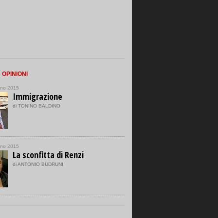
n
OPINIONI
gno 2015
Immigrazione
di TONINO BALDINO
gno 2015
La sconfitta di Renzi
di ANTONIO BUDRUNI