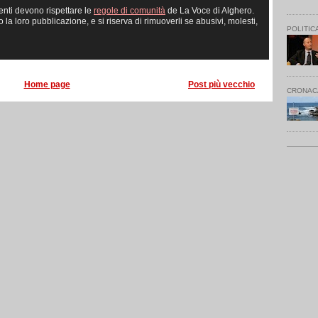
enti devono rispettare le
regole di comunità
de La Voce di Alghero.
 loro pubblicazione, e si riserva di rimuoverli se abusivi, molesti,
POLITIC
Home page
Post più vecchio
CRONAC