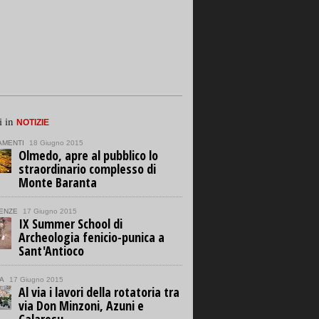
i in
NOTIZIE
AMENTI
18 Giugno 2015
Olmedo, apre al pubblico lo
straordinario complesso di
Monte Baranta
ENZE
17 Giugno 2015
IX Summer School di
Archeologia fenicio-punica a
Sant'Antioco
A
17 Giugno 2015
Al via i lavori della rotatoria tra
via Don Minzoni, Azuni e