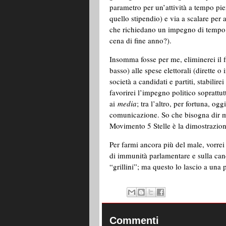
parametro per un’attività a tempo pi
quello stipendio) e via a scalare per 
che richiedano un impegno di tempo a
cena di fine anno?).
Insomma fosse per me, eliminerei il f
basso) alle spese elettorali (dirette o 
società a candidati e partiti, stabili
favorirei l’impegno politico soprattu
ai
media
; tra l’altro, per fortuna, og
comunicazione. So che bisogna dir mal
Movimento 5 Stelle è la dimostrazione
Per farmi ancora più del male, vorre
di immunità parlamentare e sulla cand
“grillini”; ma questo lo lascio a una
Commenti