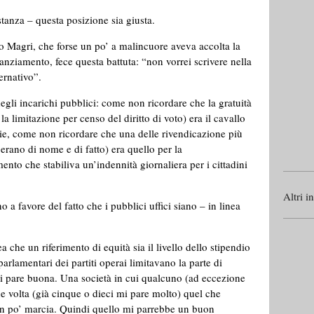
anza – questa posizione sia giusta.
 Magri, che forse un po’ a malincuore aveva accolta la
nanziamento, fece questa battuta: “non vorrei scrivere nella
ernativo”.
degli incarichi pubblici: come non ricordare che la gratuità
a limitazione per censo del diritto di voto) era il cavallo
arie, come non ricordare che una delle rivendicazione più
 erano di nome e di fatto) era quello per la
ento che stabiliva un’indennità giornaliera per i cittadini
Altri i
 a favore del fatto che i pubblici uffici siano – in linea
 che un riferimento di equità sia il livello dello stipendio
arlamentari dei partiti operai limitavano la parte di
mi pare buona. Una società in cui qualcuno (ad eccezione
 volta (già cinque o dieci mi pare molto) quel che
n po’ marcia. Quindi quello mi parrebbe un buon