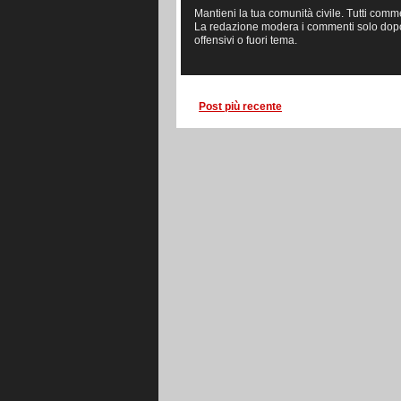
Mantieni la tua comunità civile. Tutti comm
La redazione modera i commenti solo dopo la
offensivi o fuori tema.
Post più recente