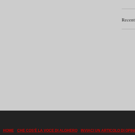
Recent
|
|
HOME
CHE COS'È LA VOCE DI ALGHERO
INVIACI UN ARTICOLO DI OPIN