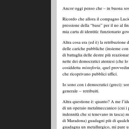
Ancor oggi penso che – in buona sost
Ricordo che allora il compagno Lucio
pressione della “base” per il no al fi
mia carta di identità: funzionario gov
Altra cosa era (ed è) la retribuzione 
delle cariche pubbliche (insieme con l
di battaglia delle destre più reazion
nette dei democratici ateniesi (che lo
cosiddetta
mistoforia
, quel provvedim
che ricoprivano pubblici uffici.
Io sono con i democratici (greci): sono
generale – retribuiti.
Altra questione è: quanto? A me l’idea
di un operaio metalmeccanico (cui i p
indennità che si tenevano in tasca) 
di Maradona) guadagni più di qualche
guadagna un metallurgico, mi pare u