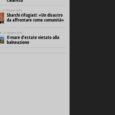
Calaresu
A
17 Giugno 2015
Sbarchi rifugiati: «Un disastro
da affrontare come comunità»
A
17 Giugno 2015
Il mare d’estate vietato alla
balneazione