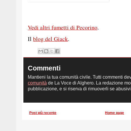
Vedi altri fumetti di Pecorino
.
Il
blog del Giack
.
Commenti
Mantieni la tua comunità civile. Tutti commenti de
comunità
de La Voce di Alghero. La redazione mod
pubblicazione, e si riserva di rimuoverli se abusivi,
Post più recente
Home page