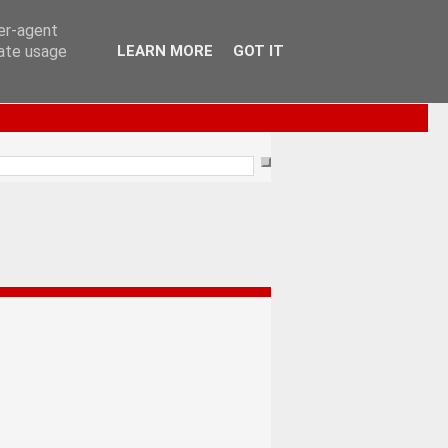
ser-agent
rate usage
LEARN MORE
GOT IT