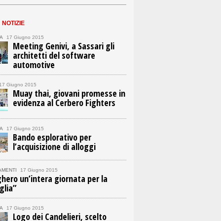
n
NOTIZIE
A
17 Giugno 2015
Meeting Genivi, a Sassari gli
architetti del software
automotive
17 Giugno 2015
Muay thai, giovani promesse in
evidenza al Cerbero Fighters
A
17 Giugno 2015
Bando esplorativo per
l’acquisizione di alloggi
AMENTI
17 Giugno 2015
hero un’intera giornata per la
glia”
A
17 Giugno 2015
Logo dei Candelieri, scelto