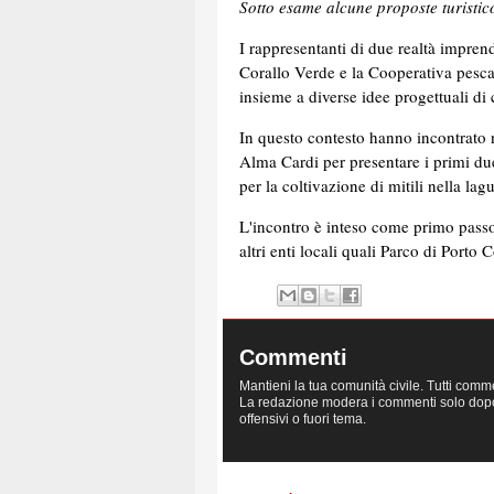
Sotto esame alcune proposte turis
I rappresentanti di due realtà imprend
Corallo Verde e la Cooperativa pesca
insieme a diverse idee progettuali di c
In questo contesto hanno incontrato n
Alma Cardi per presentare i primi due
per la coltivazione di mitili nella la
L'incontro è inteso come primo pass
altri enti locali quali Parco di Porto
Commenti
Mantieni la tua comunità civile. Tutti comm
La redazione modera i commenti solo dopo la
offensivi o fuori tema.