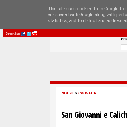
This site uses cookies from Google to de
are shared with Google along with perfo
statistics, and to detect and address a
Seguici su
CE
NOTIZIE
>
CRONACA
San Giovanni e Calic