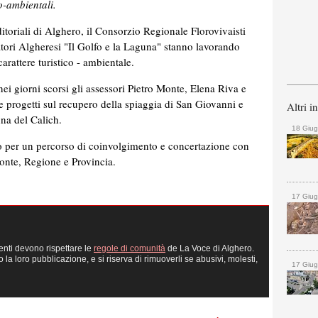
tico-ambientali.
itoriali di Alghero, il Consorzio Regionale Florovivaisti
tori Algheresi "Il Golfo e la Laguna" stanno lavorando
arattere turistico - ambientale.
ei giorni scorsi gli assessori Pietro Monte, Elena Riva e
 progetti sul recupero della spiaggia di San Giovanni e
Altri i
guna del Calich.
18 Giu
o per un percorso di coinvolgimento e concertazione con
 Conte, Regione e Provincia.
17 Giu
enti devono rispettare le
regole di comunità
de La Voce di Alghero.
 loro pubblicazione, e si riserva di rimuoverli se abusivi, molesti,
17 Giu