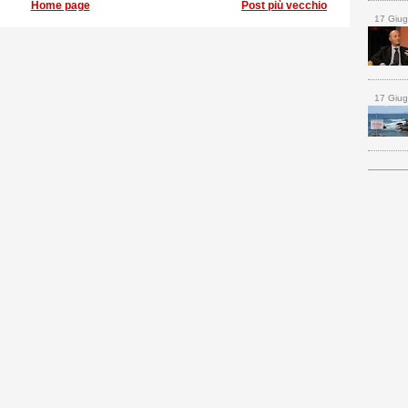
Home page
Post più vecchio
17 Giu
17 Giu