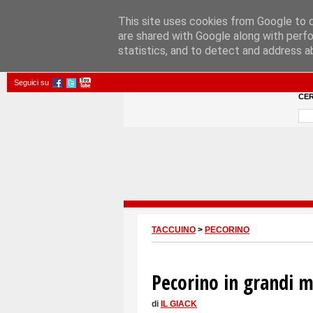
This site uses cookies from Google to de
are shared with Google along with perfo
statistics, and to detect and address a
Seguici su
CE
TACCUINO
>
PECORINO
Pecorino in grandi m
di
IL GIACK