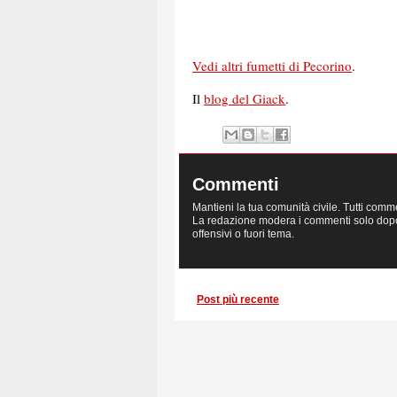
Vedi altri fumetti di Pecorino
.
Il
blog del Giack
.
Commenti
Mantieni la tua comunità civile. Tutti comm
La redazione modera i commenti solo dopo la
offensivi o fuori tema.
Post più recente