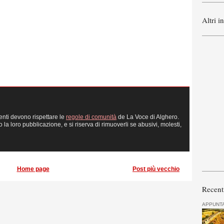
Altri i
enti devono rispettare le
regole di comunità
de La Voce di Alghero.
 loro pubblicazione, e si riserva di rimuoverli se abusivi, molesti,
Home page
Post più vecchio
Recent
APPUNT