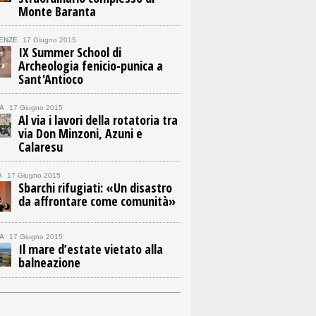
Monte Baranta
ENZE
17 Giugno 2015
IX Summer School di
Archeologia fenicio-punica a
Sant'Antioco
A
17 Giugno 2015
Al via i lavori della rotatoria tra
via Don Minzoni, Azuni e
Calaresu
A
17 Giugno 2015
Sbarchi rifugiati: «Un disastro
da affrontare come comunità»
A
17 Giugno 2015
Il mare d’estate vietato alla
balneazione