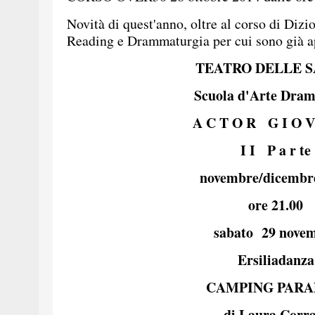
Novità di quest'anno, oltre al corso di Dizio
Reading e Drammaturgia per cui sono già ape
TEATRO DELLE S
Scuola d'Arte Dra
A C T O R G I O 
I I P a r te
novembre/dicembr
ore 21.00
sabato 29 nove
Ersiliadanza
CAMPING PARA
di Laura Corr