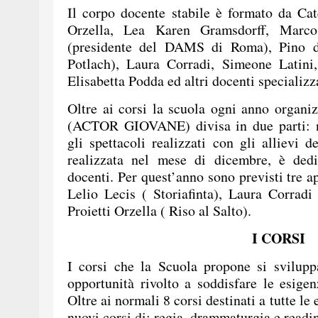
Il corpo docente stabile è formato da Cat
Orzella, Lea Karen Gramsdorff, Marc
(presidente del DAMS di Roma), Pino d
Potlach), Laura Corradi, Simeone Latini,
Elisabetta Podda ed altri docenti specializza
Oltre ai corsi la scuola ogni anno organiz
(ACTOR GIOVANE) divisa in due parti: n
gli spettacoli realizzati con gli allievi d
realizzata nel mese di dicembre, è dedic
docenti. Per quest’anno sono previsti tre a
Lelio Lecis ( Storiafinta), Laura Corrad
Proietti Orzella ( Riso al Salto).
I CORSI
I corsi che la Scuola propone si svilupp
opportunità rivolto a soddisfare le esigen
Oltre ai normali 8 corsi destinati a tutte le
nuovi corsi di: regia, drammaturgia e readi