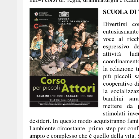
SCUOLA DI
Divertirsi c
entusiasmant
voce al ricc
espressivo d
attività lu
coordinamento 
la relazione 
più piccoli s
cooperativo d
la socializza
bambini sar
mettere da 
stimolati inv
desideri. In questo modo acquisiranno famil
l'ambiente circostante, primo step per conf
ampio e complesso che è quello della vita. 8