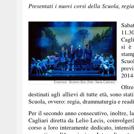
Presentati i nuovi corsi della Scuola, r
Saba
11.3
Cagli
si è
stam
Scu
prev
2014
Erasmus -Broken Bus (foto Ilaria Cabras)
Oltr
destinati agli allievi di tutte età, sono stat
Scuola, ovvero: regia, drammaturgia e read
Per il secondo anno consecutivo, inoltre, 
Cagliari diretta da Lelio Lecis, coinvolge
corso a loro interamente dedicato, intensi