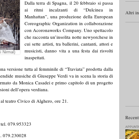
Dalla terra di Spagna, il 20 febbraio si passa
ai ritmi incalzanti di “Dulcinea in
Altri i
Manhattan”, una produzione della European
Coreographic Organization in collaborazione
con Acoronaworks Company. Uno spettacolo
che racconta un’insolita notte newyorchese in
cui sette artisti, tra ballerini, cantanti, attori e
musicisti, danno vita a una festa dai risvolti
Nirmal)
inaspettati.
una versione tutta al femminile di “Traviata” prodotta dalla
ndide musiche di Giuseppe Verdi va in scena la storia di
 firmato da Monica Casadei e primo capitolo di un progetto
sioni dell’opera verdiana.
 al teatro Civico di Alghero, ore 21.
Recent
 tel. 079.953323
APPUNT
el. 079.230028