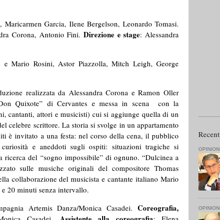
i, Maricarmen Garcia, Ilene Bergelson, Leonardo Tomasi.
Direzione e stage
dra Corona, Antonio Fini.
: Alessandra
 e Mario Rosini, Astor Piazzolla, Mitch Leigh, George
uzione realizzata da Alessandra Corona e Ramon Oller
l “Don Quixote” di Cervantes e messa in scena con la
ini, cantanti, attori e musicisti) cui si aggiunge quella di un
del celebre scrittore. La storia si svolge in un appartamento
Recent
i è invitato a una festa: nel corso della cena, il pubblico
curiosità e aneddoti sugli ospiti: situazioni tragiche si
OPINION
lla ricerca del “sogno impossibile” di ognuno. “Dulcinea a
zzato sulle musiche originali del compositore Thomas
lla collaborazione del musicista e cantante italiano Mario
 e 20 minuti senza intervallo.
Coreografia,
mpagnia Artemis Danza/Monica Casadei.
OPINION
Assistente alla coreografia
Monica Casadei.
: Elena