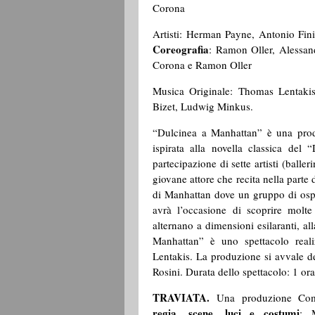
Corona
Artisti: Herman Payne, Antonio Fin
Coreografia
: Ramon Oller, Alessan
Corona e Ramon Oller
Musica Originale: Thomas Lentakis
Bizet, Ludwig Minkus.
“Dulcinea a Manhattan” è una prod
ispirata alla novella classica de
partecipazione di sette artisti (baller
giovane attore che recita nella parte 
di Manhattan dove un gruppo di ospit
avrà l’occasione di scoprire molte 
alternano a dimensioni esilaranti, a
Manhattan” è uno spettacolo reali
Lentakis. La produzione si avvale de
Rosini. Durata dello spettacolo: 1 ora
TRAVIATA.
Una produzione Co
regia, scene, luci e costumi
: 