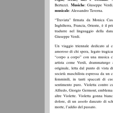
Musiche
Bertuzzi.
: Giuseppe Verd
musicale
: Alessandro Taverna.
“Traviata” firmata da Monica Casad
Inghilterra, Francia, Oriente, è il 
tradurre nel linguaggio della da
Giuseppe Verdi.
Un viaggio triennale dedicato al c
amoroso di chi spera, legato tragica
“corpo a corpo” con una musica ch
artista come Verdi, drammaturgo a
originale, letta dal punto di vista d
società maschilista espressa da un co
femminili, in tanti spaccati di c
sentimento puro. Violetta contro c
Alfredo, Giorgio Germont, emblema d
altre Violette. Violetta gonna bia
dolore, di un assolo danzato di schi
morte, l’addio del passato.