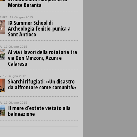
Monte Baranta
ENZE
17 Giugno 2015
IX Summer School di
Archeologia fenicio-punica a
Sant'Antioco
A
17 Giugno 2015
Al via i lavori della rotatoria tra
via Don Minzoni, Azuni e
Calaresu
A
17 Giugno 2015
Sbarchi rifugiati: «Un disastro
da affrontare come comunità»
A
17 Giugno 2015
Il mare d’estate vietato alla
balneazione