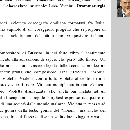
Elaborazione musicale
Drammaturgia
i.
: Luca Vianini.
ei, eclettica coreografa emiliana formatasi fra Italia,
primo capitolo di un coraggioso progetto che si propone di
nza i melodrammi del più amato compositore italiano:
ompositore di Busseto, in cui forte vibra il sentimento
mente alla sensazione di sapere che però tutto finisce. Un
e non si può pensare slegata dalle scene, complice un
ncor prima che compositore. Una “Traviata” insolita,
i Violetta. Violetta contro tutti. Violetta al centro di una
ro vestito di nero. Violetta moltiplicata in tanti elementi
uore. Violetta disprezzata, che anela pur malata ad un
ui si scagliano le regole borghesi espresse dal padre di
i una società dalla morale malsana. Violetta in mezzo ad
nca, gonna della festa, gonna del “libiam”, ma anche del
ena, in cui l’assolo diventa solitudine, viaggio verso la