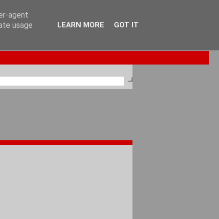
ser-agent
rate usage
LEARN MORE
GOT IT