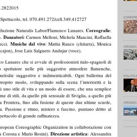
79.2822015
CONFER
o Spettacolo, tel. 070.491.272/cell.349.412727
Coreografie
duzione Naturalis Labor/Flamenco Lunares.
:
Danzatori
o.
: Carmen Melloni, Michela Mancini, Raffaella
Musiche dal vivo
Bucci.
: Mattia Rauco (chitarra), Monica
CRONAC
(cajon), Jose Luis Salguero Andujar (voce).
 Lunares che si avvale di professionisti italo-spagnoli di
lo spettatore nelle più suggestive atmosfere flamenche,
melodie suggestive e indimenticabili. Ogni ballerina del
POLITIC
roprio modo, sviluppando sulla scena l’interiorità e la
ù uno stile di vita e un modo di essere, che una semplice
ieme di stili, da quello più sensuale di Siviglia, a quello più
 Frontera, fino alla fusione di queste due ultime scuole,
CRONAC
. Passione e ritmo, mistero e fascino, puntano dritto al
pettacolo di grande raffinatezza.
ropean Coreographic Organization in collaborazione con
Direzione artistica
 Corona e Mario Rosini).
: Alessandra