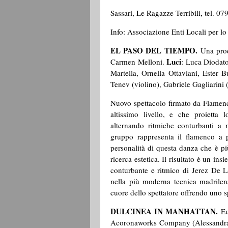
Sassari, Le Ragazze Terribili, tel. 0
Info: Associazione Enti Locali per l
EL PASO DEL TIEMPO.
Una pro
Luci
Carmen Melloni.
: Luca Diodat
Martella, Ornella Ottaviani, Ester 
Tenev (violino), Gabriele Gagliarini 
Nuovo spettacolo firmato da Flamenco
altissimo livello, e che proietta 
alternando ritmiche conturbanti a 
gruppo rappresenta il flamenco a p
personalità di questa danza che è pi
ricerca estetica. Il risultato è un ins
conturbante e ritmico di Jerez De La
nella più moderna tecnica madrilena
cuore dello spettatore offrendo uno s
DULCINEA IN MANHATTAN.
Eu
Acoronaworks Company (Alessandra