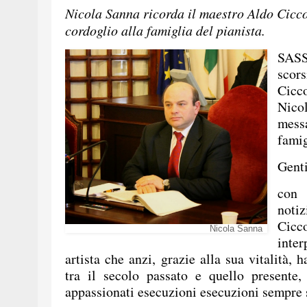
Nicola Sanna ricorda il maestro Aldo Cicco
cordoglio alla famiglia de
SASS
scor
Cicco
Nico
mess
famig
Genti
con 
noti
Cicc
Nicola Sanna
inte
artista che anzi, grazie alla sua vitalità, 
tra il secolo passato e quello presente,
appassionati esecuzioni esecuzioni sempre 