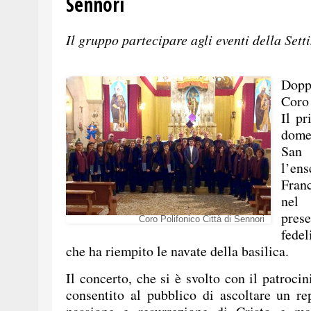
Sennori
Il gruppo partecipare agli eventi della 
Dopp
Coro
Il p
dome
San
l’en
Franc
nel 
pres
Coro Polifonico Città di Sennori
fedel
che ha riempito le navate della basilica.
Il concerto, che si è svolto con il patroc
consentito al pubblico di ascoltare un rep