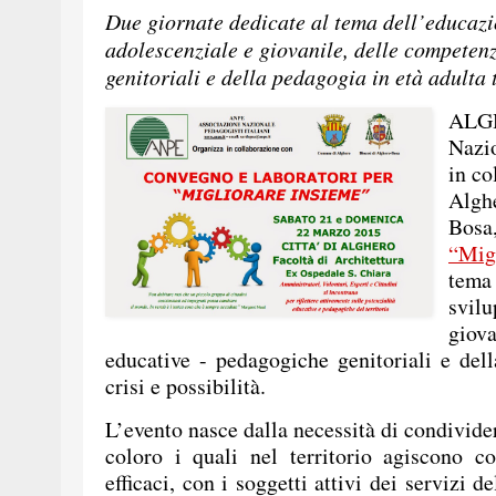
Due giornate dedicate al tema dell’educazio
adolescenziale e giovanile, delle competen
genitoriali e della pedagogia in età adu
ALGH
Nazio
in co
Algh
Bos
“Mig
tema
svil
giov
educative - pedagogiche genitoriali e dell
crisi e possibilità.
L’evento nasce dalla necessità di condivid
coloro i quali nel territorio agiscono c
efficaci, con i soggetti attivi dei servizi